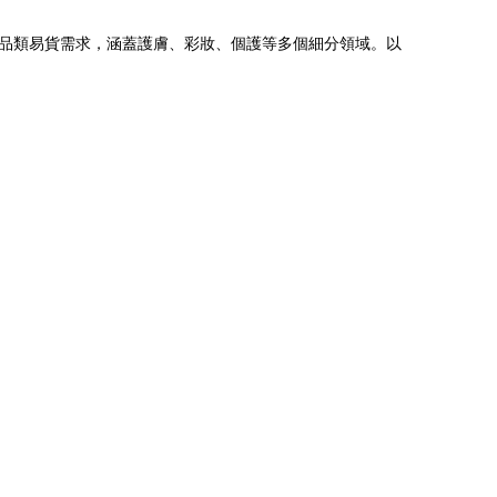
品類易貨需求，涵蓋護膚、彩妝、個護等多個細分領域。以