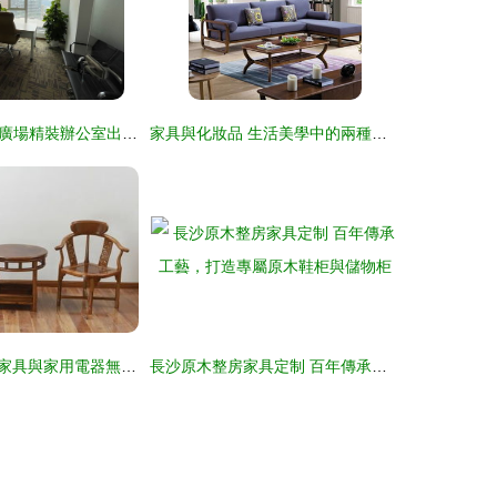
大望路CBD萬達廣場精裝辦公室出租，正對電梯，帶家具，適合化妝品企業
家具與化妝品 生活美學中的兩種精致講究
上海進口柬埔寨家具與家用電器無單證清關處理指南
長沙原木整房家具定制 百年傳承工藝，打造專屬原木鞋柜與儲物柜