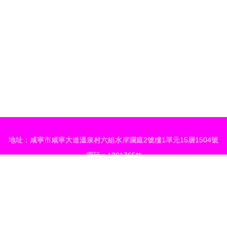
地址：咸寧市咸寧大道溫泉村六組水岸瀾庭2號樓1單元15層1504號
電話：1361765**
ht © 2026
www.wetobang.cn
家具
湖北元購商貿有限公司
家具
版權所
有限公司
 超碰97免费人妻 变态另类第一页 操碰在线看 超碰色热热热热热色 日本在线不卡一区 
v电影导航|四虎中文字幕|四虎怎么播放失败|四虎影院最新网址|四虎影院最