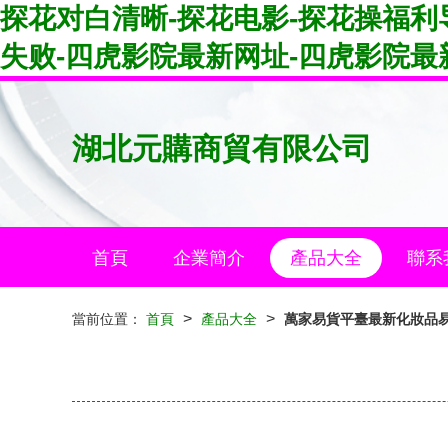
探花对白清晰-探花电影-探花操福利导
失败-四虎影院最新网址-四虎影院最
湖北元購商貿有限公司
首頁
企業簡介
產品大全
聯系
>
>
當前位置：
首頁
產品大全
萬家易貨平臺最新化妝品