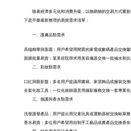
隨著經濟多元化和消費升級，以物易物的交易方式重新
下是平臺最新整理的易貨需求清單：
一、護膚品類需求
高端精華與面霜：用戶希望用閑置的家電或數碼產品交換蘭蔻
面膜批量易貨：某美容院尋求用美容儀器交換一批補水和抗
二、彩妝類需求
口紅與眼影盤：多名用戶提議用書籍、家居飾品或服裝交換M
全套化妝工具：一位化妝師愿意用攝影服務交換一套專業化
三、個護與香水類需求
洗發護發產品：用戶提出用兒童玩具或運動器材交換歐萊雅
香水易貨：多位用戶希望用自制手工藝品或農產品交換香奈