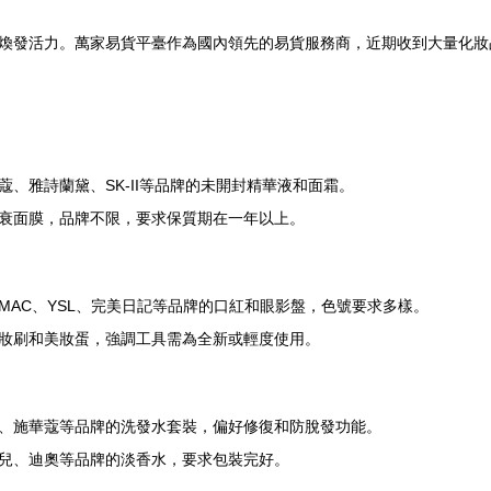
煥發活力。萬家易貨平臺作為國內領先的易貨服務商，近期收到大量化妝
、雅詩蘭黛、SK-II等品牌的未開封精華液和面霜。
衰面膜，品牌不限，要求保質期在一年以上。
AC、YSL、完美日記等品牌的口紅和眼影盤，色號要求多樣。
妝刷和美妝蛋，強調工具需為全新或輕度使用。
、施華蔻等品牌的洗發水套裝，偏好修復和防脫發功能。
兒、迪奧等品牌的淡香水，要求包裝完好。