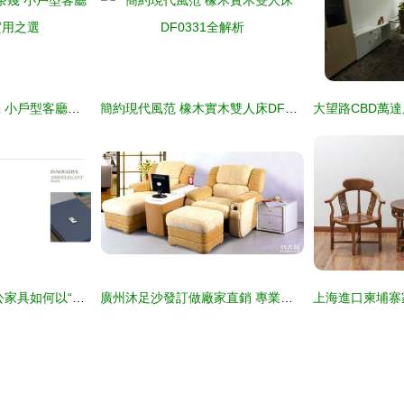
優家思實木簡約茶幾 小戶型客廳的時尚與實用之選
簡約現代風范 橡木實木雙人床DF0331全解析
跨界融合 科詩圖辦公家具如何以“美”為媒，擁抱時代新變
廣州沐足沙發訂做廠家直銷 專業定制，打造舒適休閑空間