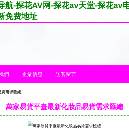
航-探花AV网-探花av天堂-探花a
新免费地址
我們
企業信息
訪客留言
易貨需求匯總
萬家易貨平臺最新化妝品易貨需求匯總